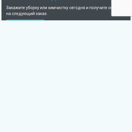
Закажите уборку или химчистку сегодня и получите скидку
на следующий заказ.
Подробнее
Компания
Отзывы
Сотрудники
Фото наших работ
Сертификаты
Вопросы и ответы
Гарантии
Блог
Карта сайта