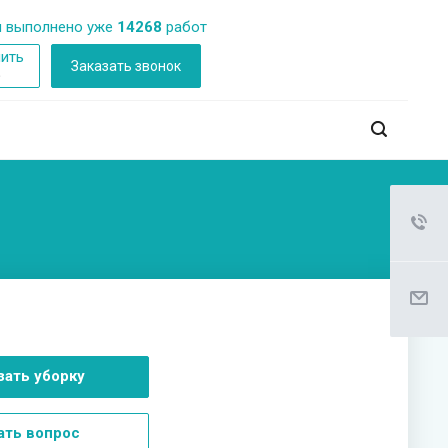
 выполнено уже
14268
работ
ить
Заказать звонок
б
зать уборку
ать вопрос