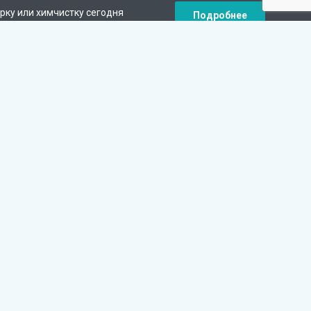
рку или химчистку сегодня
Подробнее
кидку на следующий заказ.
Наши контакты
+7 (812) 317-77-53
круглосуточно
Гатчина, Пушкинское ш., 15
info@klining-pro.ru