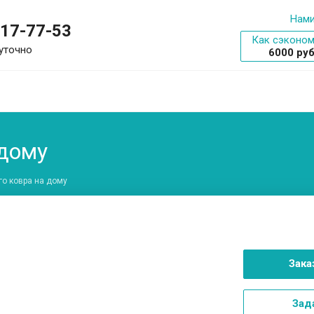
Нами
317-77-53
Как сэконом
уточно
6000 ру
 дому
го ковра на дому
Зака
Зад