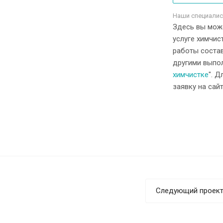
Наши специалис
Здесь вы мож
услуге химчис
работы состав
другими выпо
химчистке
". Д
заявку на сай
Следующий проек