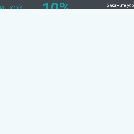
10%
Закажите убо
КИДКОЙ
и получите с
Химчистка
Клининговые услуги
Мягкая мебель
Уборка квартир
Диваны
Уборка коттеджей
Матрасы
Генеральная уборка
квартиры
Кожаная мебель
Срочная уборка квартиры
Ковры
Генеральная уборка
Ковролины
Уборка офисов
Жалюзи
Мытье окон
Одеяла и пледы
Уборка после ремонта
Шторы
Уборка после пожара
Аренда грязезащитных
ковриков
Уборка после потопа